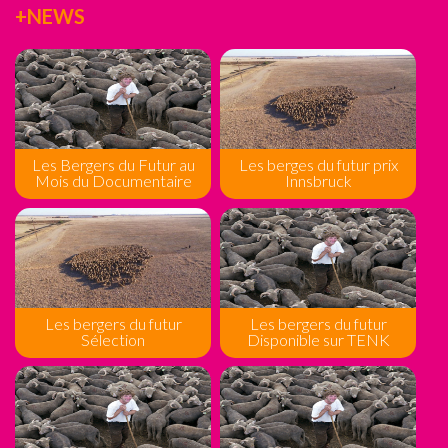
+NEWS
Les Bergers du Futur au
Les berges du futur prix
Mois du Documentaire
Innsbruck
Les bergers du futur
Les bergers du futur
Sélection
Disponible sur TENK