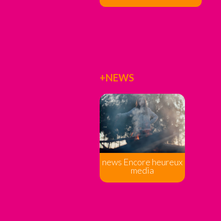
+NEWS
news Encore heureux
media