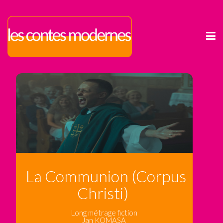
La Communion (Corpus
Christi)
Long métrage fiction
Jan KOMASA