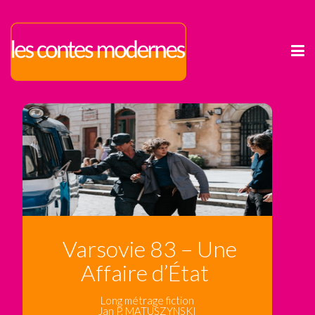
Varsovie 83 – Une
Affaire d’État
Long métrage fiction
Jan P. MATUSZYNSKI