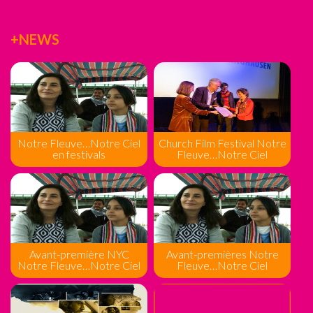
+NEWS
Notre Fleuve…Notre Ciel
Church Film Festival Notre
en festivals
Fleuve…Notre Ciel
Avant-première NYC
Avant-premières Notre
Notre Fleuve…Notre Ciel
Fleuve…Notre Ciel