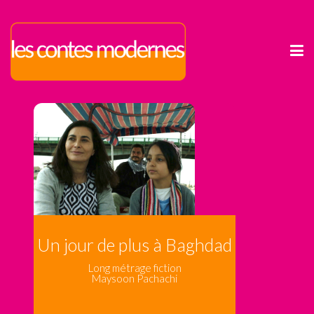
Un jour de plus à Baghdad
Long métrage fiction
Maysoon Pachachi