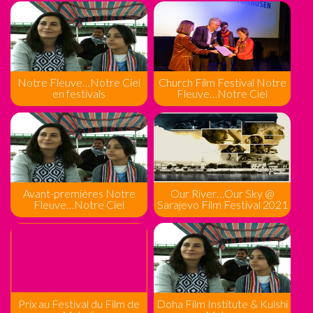
Notre Fleuve…Notre Ciel
Church Film Festival Notre
en festivals
Fleuve…Notre Ciel
Avant-premières Notre
Our River…Our Sky @
Fleuve…Notre Ciel
Sarajevo Film Festival 2021
Prix au Festival du Film de
Doha Film Institute & Kulshi